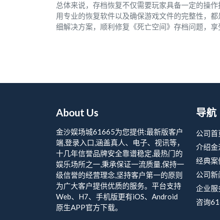
总体来说，存档恢复不仅需要玩家具备一定的操作
用专业的恢复软件以及确保游戏文件的完整性，都
细解决方案，顺利修复《死亡空间》存档问题，享
About Us
导航
金沙娱场城61665为您提供:最新版客户
公司首
端,登录入口,涵盖真人、电子、视讯等，
介绍金
十几年信誉品牌安全靠谱稳定,最热门的
经典案
娱乐场所之一,秉承保证一流质量,保持一
公司新
级信誉的经营理念,坚持客户第一的原则
为广大客户提供优质的服务。平台支持
企业服
Web、H7、手机版更有iOS、Android
咨询61
原生APP官方下载。