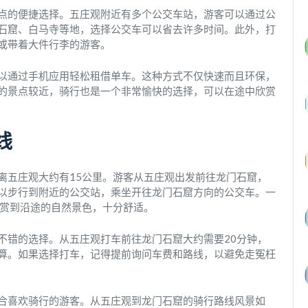
点的便捷选择。五庄观附近有多个公交车站，游客可以通过公
石窟、白马寺等地，选择公交车可以省去许多时间。此外，打
或带着大件行李的游客。
以通过手机应用轻松租借单车。这种方式不仅快速而且环保，
的景点较近，骑行也是一个非常愉快的选择，可以在途中欣赏
线
离五庄观大约有15公里。游客从五庄观出发前往龙门石窟，
以步行到附近的公交站，乘坐开往龙门石窟方向的公交车。一
欣赏到沿途的自然景色，十分舒适。
不错的选择。从五庄观打车前往龙门石窟大约需要20分钟，
算。如果选择打车，记得提前询问车费和路线，以避免走冤枉
合喜欢骑行的游客。从五庄观到龙门石窟的骑行路线风景如