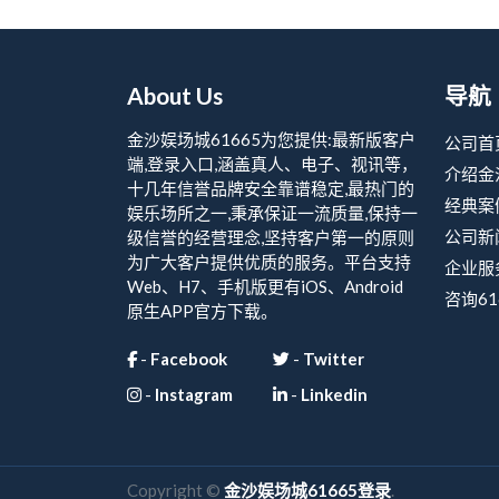
About Us
导航
金沙娱场城61665为您提供:最新版客户
公司首
端,登录入口,涵盖真人、电子、视讯等，
介绍金
十几年信誉品牌安全靠谱稳定,最热门的
经典案
娱乐场所之一,秉承保证一流质量,保持一
公司新
级信誉的经营理念,坚持客户第一的原则
为广大客户提供优质的服务。平台支持
企业服
Web、H7、手机版更有iOS、Android
咨询61
原生APP官方下载。
-
Facebook
-
Twitter
-
Instagram
-
Linkedin
Copyright ©
金沙娱场城61665登录
.