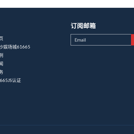
订阅邮箱
页
沙娱场城61665
例
闻
务
665JS认证