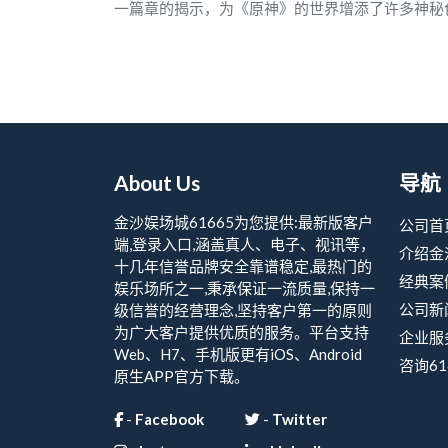
一篇章的揭示，为《原神》的世界增添了许多神秘
About Us
导航
金沙娱场城61665为您提供:最新版客户
公司首
端,登录入口,涵盖真人、电子、视讯等，
介绍金
十几年信誉品牌安全靠谱稳定,最热门的
经典案
娱乐场所之一,秉承保证一流质量,保持一
公司新
级信誉的经营理念,坚持客户第一的原则
为广大客户提供优质的服务。平台支持
企业服
Web、H7、手机版更有iOS、Android
咨询61
原生APP官方下载。
-
Facebook
-
Twitter