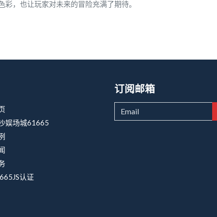
色彩，也让玩家对未来的冒险充满了期待。
订阅邮箱
页
沙娱场城61665
例
闻
务
665JS认证