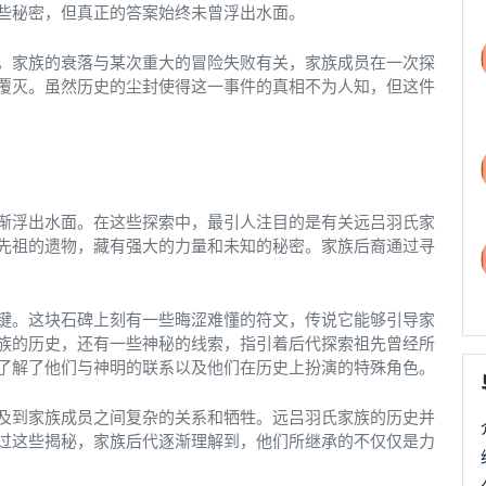
些秘密，但真正的答案始终未曾浮出水面。
，家族的衰落与某次重大的冒险失败有关，家族成员在一次探
覆灭。虽然历史的尘封使得这一事件的真相不为人知，但这件
渐浮出水面。在这些探索中，最引人注目的是有关远吕羽氏家
先祖的遗物，藏有强大的力量和未知的秘密。家族后裔通过寻
键。这块石碑上刻有一些晦涩难懂的符文，传说它能够引导家
族的历史，还有一些神秘的线索，指引着后代探索祖先曾经所
了解了他们与神明的联系以及他们在历史上扮演的特殊角色。
及到家族成员之间复杂的关系和牺牲。远吕羽氏家族的历史并
过这些揭秘，家族后代逐渐理解到，他们所继承的不仅仅是力